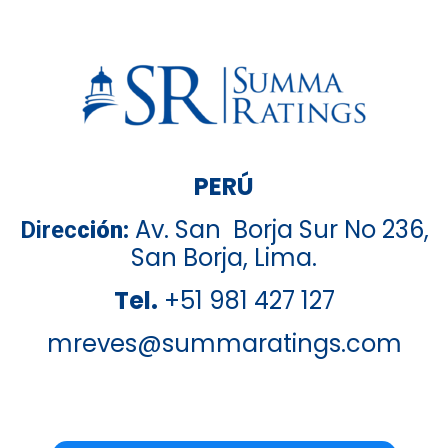
PERÚ
Av.
Sa
n Borja Sur No 236,
Direc
ción:
San Borja, Lima.
Tel.
+51 981 427 127
mreves@summaratings.com