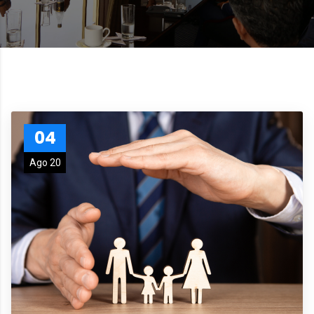
04
Ago 20